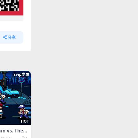
分享
svip专属
HOT
im vs. The
me – Compl