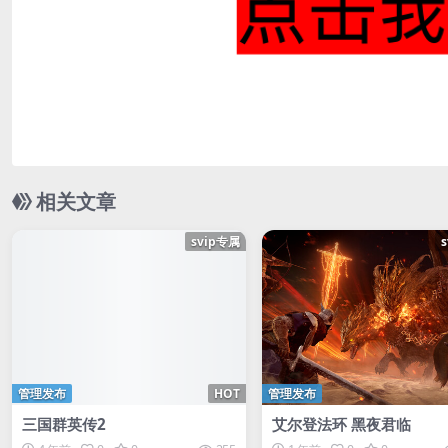
相关文章
svip专属
管理发布
HOT
管理发布
三国群英传2
艾尔登法环 黑夜君临