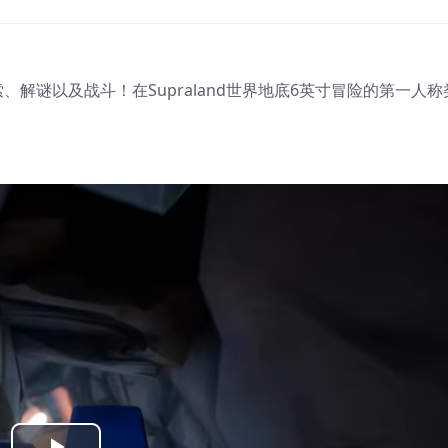
解谜以及战斗！在Supraland世界地底6英寸冒险的第一人