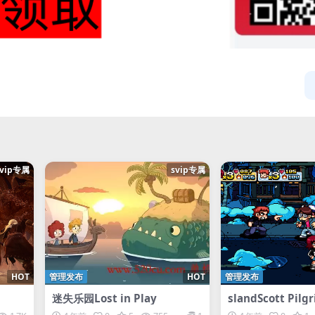
svip专属
svip专属
HOT
管理发布
HOT
管理发布
迷失乐园Lost in Play
slandScott Pilgr
World™: The Ga