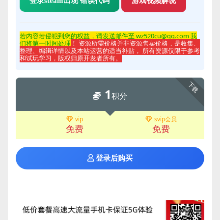
登录steam出现 错误代码
游戏视频解说
若内容若侵
犯到您的权益，请发送邮件至 wz520cu@qq.com 我
们将第一时间处理
！ 资源所需价格并非资源售卖价格，是收集、
整理、编辑详情以及本站运营的适当补贴， 所有资源仅限于参考
和试玩学习，版权归原开发者所有。
下载
1
积分
vip
svip会员
免费
免费
登录后购买