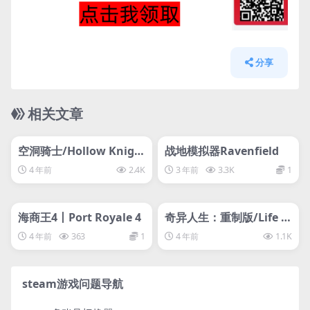
分享
相关文章
管理发布
HOT
管理发布
HOT
svip专属
svip专属
空洞骑士/Hollow Knigh
战地模拟器Ravenfield
t
4 年前
2.4K
3 年前
3.3K
1
管理发布
HOT
管理发布
HOT
svip专属
svip专属
海商王4丨Port Royale 4
奇异人生：重制版/Life is
Strange Remastered
4 年前
363
1
4 年前
1.1K
steam游戏问题导航