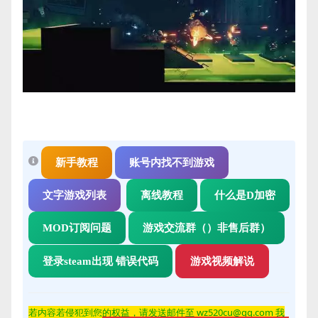
新手教程
账号内找不到游戏
文字游戏列表
离线教程
什么是D加密
MOD订阅问题
游戏交流群（）非售后群）
登录steam出现 错误代码
游戏视频解说
若内容若侵
犯到您的权益，请发送邮件至 wz520cu@qq.com 我