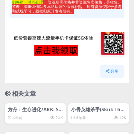
们将第一时间处理
！ 资源所需价格并非资源售卖价格，是收集、
整理、编辑详情以及本站运营的适当补贴， 所有资源仅限于参考
和试玩学习，版权归原开发者所有。
分享
相关文章
管理发布
HOT
管理发布
HOT
svip专属
svip专属
方舟：生存进化/ARK: Su
小骨英雄杀手(Skul: The
rvival Evolved
Hero Slayer)
4 年前
2.4K
4 年前
1.2K
管理发布
HOT
管理发布
HOT