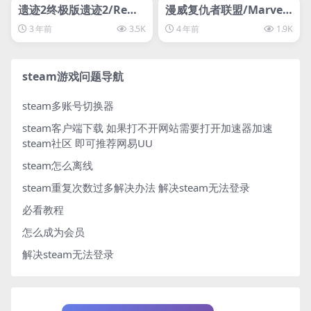
svip专属
svip专属
遗迹2终极版遗迹2/Remn
漫威复仇者联盟/Marve
ant II
l’s Avengers
3 年前
3.5K
4 年前
1.9K
steam游戏问题导航
steam多账号切换器
steam客户端下载
如果打不开网站需要打开加速器加速
steam社区 即可推荐网易UU
steam怎么离线
steam重复次数过多解决办法
解决steam无法登录
必看教程
怎么成为会员
解决steam无法登录