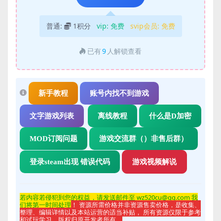
普通:
1积分
vip:
免费
svip会员:
免费
已有
9
人解锁查看
新手教程
账号内找不到游戏
文字游戏列表
离线教程
什么是D加密
MOD订阅问题
游戏交流群（）非售后群）
登录steam出现 错误代码
游戏视频解说
若内容若侵
犯到您的权益，请发送邮件至 wz520cu@qq.com 我
们将第一时间处理
！ 资源所需价格并非资源售卖价格，是收集、
整理、编辑详情以及本站运营的适当补贴， 所有资源仅限于参考
和试玩学习，版权归原开发者所有。