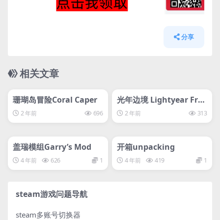
分享
相关文章
管理发布
HOT
管理发布
HOT
svip专属
svip专属
珊瑚岛冒险Coral Caper
光年边境 Lightyear Fro
ntier
2 年前
696
2 年前
313
管理发布
HOT
管理发布
HOT
svip专属
svip专属
盖瑞模组Garry’s Mod
开箱unpacking
4 年前
626
1
4 年前
419
1
steam游戏问题导航
steam多账号切换器