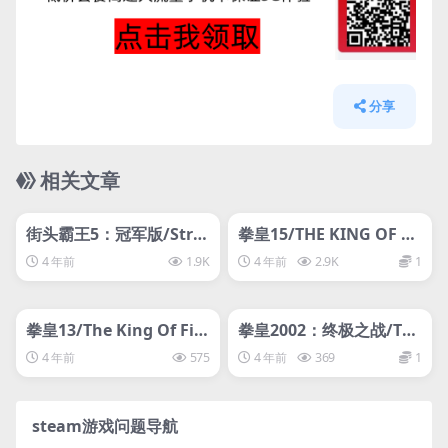
分享
相关文章
管理发布
HOT
管理发布
HOT
svip专属
svip专属
街头霸王5：冠军版/Stre
拳皇15/THE KING OF FI
et Fighter V: Champion
GHTERS XV
4 年前
1.9K
4 年前
2.9K
1
Edition（lg）
管理发布
HOT
管理发布
HOT
svip专属
svip专属
拳皇13/The King Of Fig
拳皇2002：终极之战/The
hters XIII
King of Fighters 2002 U
4 年前
575
4 年前
369
1
nlimited Match
steam游戏问题导航