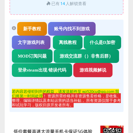
已有
14
人解锁查看
新手教程
账号内找不到游戏
文字游戏列表
离线教程
什么是D加密
MOD订阅问题
游戏交流群（）非售后群）
登录steam出现 错误代码
游戏视频解说
若内容若侵
犯到您的权益，请发送邮件至 wz520cu@qq.com 我
们将第一时间处理
！ 资源所需价格并非资源售卖价格，是收集、
整理、编辑详情以及本站运营的适当补贴， 所有资源仅限于参考
和试玩学习，版权归原开发者所有。