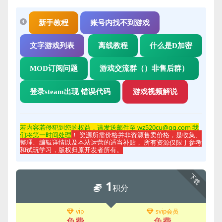
新手教程
账号内找不到游戏
文字游戏列表
离线教程
什么是D加密
MOD订阅问题
游戏交流群（）非售后群）
登录steam出现 错误代码
游戏视频解说
若内容若侵
犯到您的权益，请发送邮件至 wz520cu@qq.com 我
们将第一时间处理
！ 资源所需价格并非资源售卖价格，是收集、
整理、编辑详情以及本站运营的适当补贴， 所有资源仅限于参考
和试玩学习，版权归原开发者所有。
下载
1
积分
vip
svip会员
免费
免费