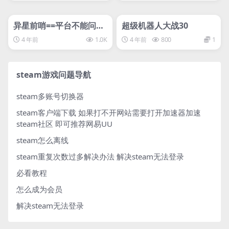
管理发布
HOT
管理发布
HOT
svip专属
svip专属
异星前哨==平台不能问，
超级机器人大战30
回答没有能搜到都能玩
4 年前
1.0K
4 年前
800
1
steam游戏问题导航
steam多账号切换器
steam客户端下载
如果打不开网站需要打开加速器加速
steam社区 即可推荐网易UU
steam怎么离线
steam重复次数过多解决办法
解决steam无法登录
必看教程
怎么成为会员
解决steam无法登录