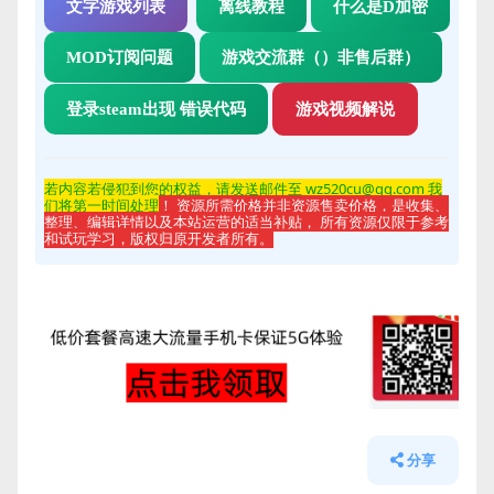
文字游戏列表
离线教程
什么是D加密
MOD订阅问题
游戏交流群（）非售后群）
登录steam出现 错误代码
游戏视频解说
若内容若侵
犯到您的权益，请发送邮件至 wz520cu@qq.com 我
们将第一时间处理
！ 资源所需价格并非资源售卖价格，是收集、
整理、编辑详情以及本站运营的适当补贴， 所有资源仅限于参考
和试玩学习，版权归原开发者所有。
分享