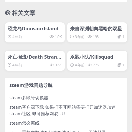
相关文章
管理发布
HOT
管理发布
HOT
svip专属
svip专属
恐龙岛DinosaurIsland
来自深渊朝向黑暗的双星
4 年前
1.0K
3 年前
198
1
管理发布
HOT
管理发布
HOT
svip专属
svip专属
死亡搁浅/Death Strandi
杀戮小队/Killsquad
ng死亡搁浅导演剪辑版D
4 年前
3.6K
4 年前
776
1
EATH STRANDING DIRE
CTOR’S CUT
steam游戏问题导航
steam多账号切换器
steam客户端下载
如果打不开网站需要打开加速器加速
steam社区 即可推荐网易UU
steam怎么离线