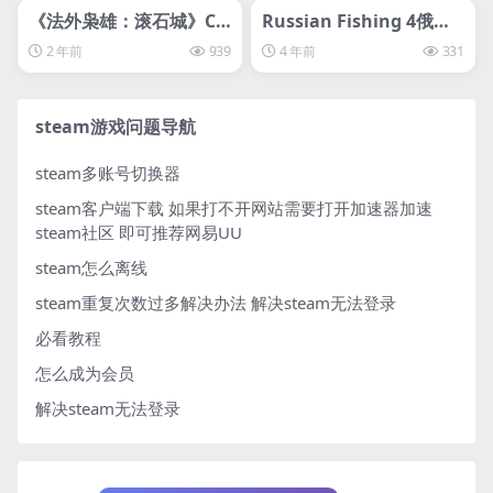
svip专属
svip专属
《法外枭雄：滚石城》Cri
Russian Fishing 4俄罗
me Boss: Rockay City
斯钓鱼4
2 年前
939
4 年前
331
steam游戏问题导航
steam多账号切换器
steam客户端下载
如果打不开网站需要打开加速器加速
steam社区 即可推荐网易UU
steam怎么离线
steam重复次数过多解决办法
解决steam无法登录
必看教程
怎么成为会员
解决steam无法登录