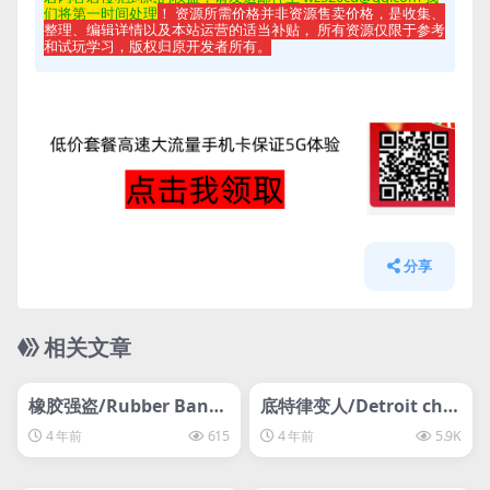
们将第一时间处理
！ 资源所需价格并非资源售卖价格，是收集、
整理、编辑详情以及本站运营的适当补贴， 所有资源仅限于参考
和试玩学习，版权归原开发者所有。
分享
相关文章
管理发布
HOT
管理发布
HOT
svip专属
svip专属
橡胶强盗/Rubber Bandi
底特律变人/Detroit cha
ts
nged/化身为人
4 年前
615
4 年前
5.9K
管理发布
HOT
管理发布
HOT