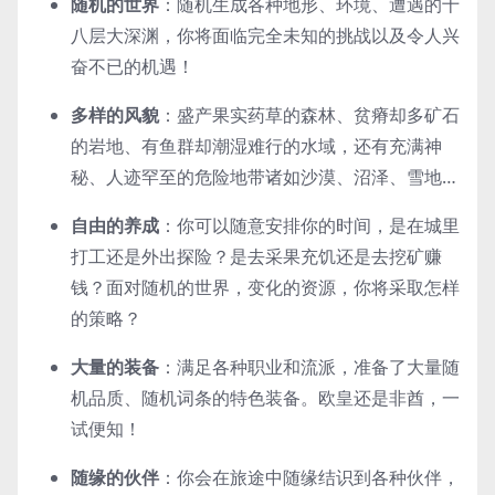
随机的世界
：随机生成各种地形、环境、遭遇的十
八层大深渊，你将面临完全未知的挑战以及令人兴
奋不已的机遇！
多样的风貌
：盛产果实药草的森林、贫瘠却多矿石
的岩地、有鱼群却潮湿难行的水域，还有充满神
秘、人迹罕至的危险地带诸如沙漠、沼泽、雪地…
自由的养成
：你可以随意安排你的时间，是在城里
打工还是外出探险？是去采果充饥还是去挖矿赚
钱？面对随机的世界，变化的资源，你将采取怎样
的策略？
大量的装备
：满足各种职业和流派，准备了大量随
机品质、随机词条的特色装备。欧皇还是非酋，一
试便知！
随缘的伙伴
：你会在旅途中随缘结识到各种伙伴，