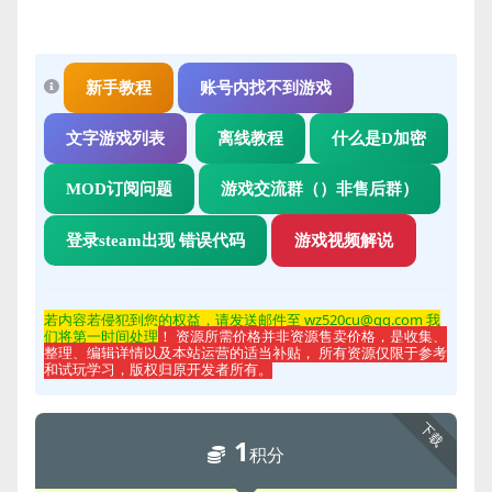
新手教程
账号内找不到游戏
文字游戏列表
离线教程
什么是D加密
MOD订阅问题
游戏交流群（）非售后群）
登录steam出现 错误代码
游戏视频解说
若内容若侵
犯到您的权益，请发送邮件至 wz520cu@qq.com 我
们将第一时间处理
！ 资源所需价格并非资源售卖价格，是收集、
整理、编辑详情以及本站运营的适当补贴， 所有资源仅限于参考
和试玩学习，版权归原开发者所有。
下载
1
积分