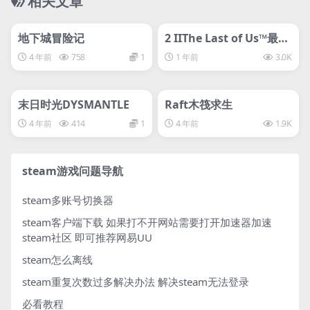
相关文章
管理发布
HOT
管理发布
HOT
svip专属
svip专属
地下城冒险记
2 IIThe Last of Us™最后
生还者最后生还者2：重
4 年前
758
1
1 年前
3.0K
制版/美国末日2/The Las
管理发布
HOT
管理发布
t of Us Part II Remaste
HOT
red
svip专属
svip专属
末日时光DYSMANTLE
Raft木筏求生
4 年前
414
1
4 年前
1.9K
steam游戏问题导航
steam多账号切换器
steam客户端下载
如果打不开网站需要打开加速器加速
steam社区 即可推荐网易UU
steam怎么离线
steam重复次数过多解决办法
解决steam无法登录
必看教程