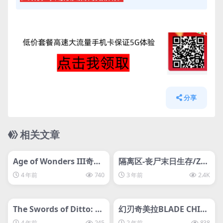
分享
相关文章
管理发布
HOT
管理发布
HOT
svip专属
svip专属
Age of Wonders III奇迹
隔离区-丧尸末日生存/ZE
时代3
D ZONE
4 年前
740
3 年前
2.4K
管理发布
HOT
管理发布
HOT
svip专属
svip专属
The Swords of Ditto: M
幻刃奇美拉BLADE CHIM
ormo’s Curse迪托之剑
ERA
4 年前
245
2 年前
838