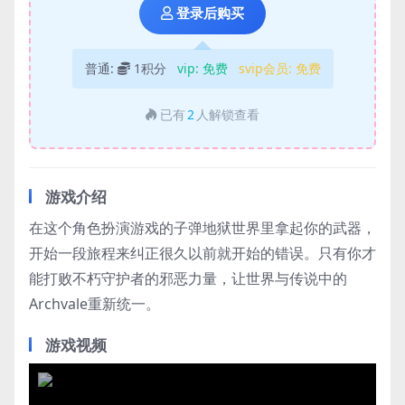
登录后购买
普通:
1积分
vip:
免费
svip会员:
免费
已有
2
人解锁查看
游戏介绍
在这个角色扮演游戏的子弹地狱世界里拿起你的武器，
开始一段旅程来纠正很久以前就开始的错误。只有你才
能打败不朽守护者的邪恶力量，让世界与传说中的
Archvale重新统一。
游戏视频