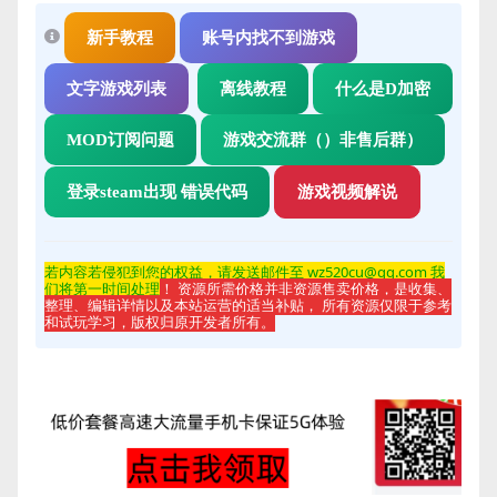
新手教程
账号内找不到游戏
文字游戏列表
离线教程
什么是D加密
MOD订阅问题
游戏交流群（）非售后群）
登录steam出现 错误代码
游戏视频解说
若内容若侵
犯到您的权益，请发送邮件至 wz520cu@qq.com 我
们将第一时间处理
！ 资源所需价格并非资源售卖价格，是收集、
整理、编辑详情以及本站运营的适当补贴， 所有资源仅限于参考
和试玩学习，版权归原开发者所有。