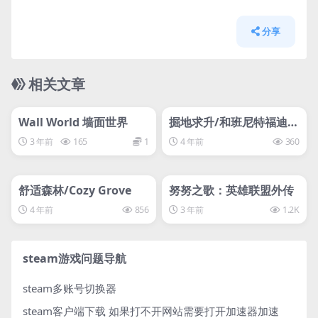
分享
相关文章
管理发布
HOT
管理发布
HOT
svip专属
svip专属
Wall World 墙面世界
掘地求升/和班尼特福迪一
起攻克难关/Getting Ove
3 年前
165
1
4 年前
360
r It with Bennett Fodd
管理发布
HOT
管理发布
y
HOT
svip专属
svip专属
舒适森林/Cozy Grove
努努之歌：英雄联盟外传
4 年前
856
3 年前
1.2K
steam游戏问题导航
steam多账号切换器
steam客户端下载
如果打不开网站需要打开加速器加速