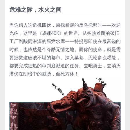
危难之际，水火之间
当你踏入这危机四伏，凶残暴戾的反乌托邦时——欢迎
光临，这里是《战锤40K》的世界。从炙热难耐的破旧
工厂到酸雨淋漓的腐烂水库——特提恩即使在最富饶的
时候，也依然是个冷酷无情之地。而你的使命，就是需
要拯救这破败不堪的都市。深入巢都，无论多么艰险，
都要完成狂热的审判庭派遣的任务。去吧勇士，去消灭
潜伏在阴暗中的威胁，至死方休！