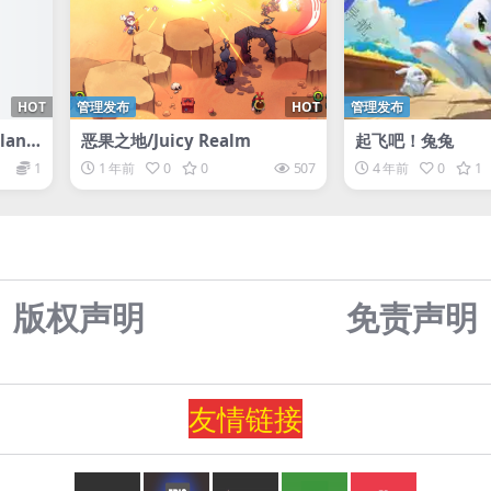
HOT
管理发布
HOT
管理发布
land
恶果之地/Juicy Realm
起飞吧！兔兔
1
1 年前
0
0
507
4 年前
0
1
版权声明
免责声
明
友情
链
接