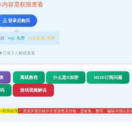
本内容需权限查看
登录后购买
积分
vip:
免费
svip会员:
免费
已有
7
人解锁查看
表
离线教程
什么是D加密
MOD订阅问题
代码
游戏视频解说
第一时间处理
！ 资源所需价格并非资源售卖价格，是收集、整理、编辑详情以及