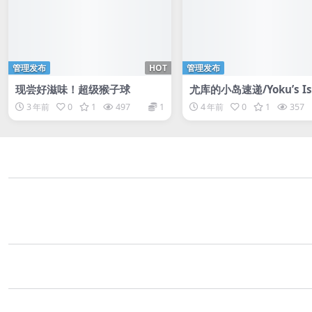
管理发布
HOT
管理发布
现尝好滋味！超级猴子球
尤库的小岛速递/Yoku’s Is
Express
3 年前
0
1
497
1
4 年前
0
1
357