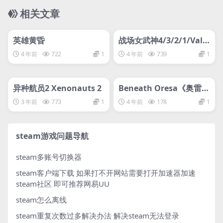
相关文章
管理发布
HOT
管理发布
HOT
svip专属
svip专属
英雄黄昏
战场女武神4/3/2/1/Valk
yria Chronicles 4
4 年前
722
1
4 年前
739
1
管理发布
HOT
管理发布
HOT
svip专属
svip专属
异种航员2 Xenonauts 2
Beneath Oresa《奥雷萨
之下
3 年前
773
1
4 年前
178
1
steam游戏问题导航
steam多账号切换器
steam客户端下载
如果打不开网站需要打开加速器加速
steam社区 即可推荐网易UU
steam怎么离线
steam重复次数过多解决办法
解决steam无法登录