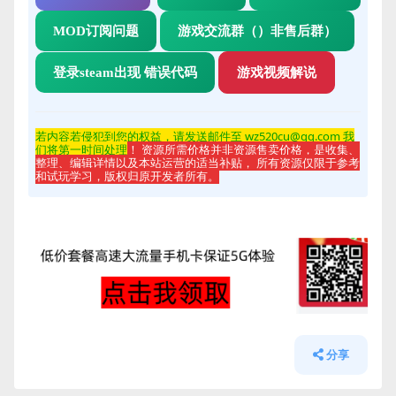
MOD订阅问题
游戏交流群（）非售后群）
登录steam出现 错误代码
游戏视频解说
若内容若侵
犯到您的权益，请发送邮件至 wz520cu@qq.com 我
们将第一时间处理
！ 资源所需价格并非资源售卖价格，是收集、
整理、编辑详情以及本站运营的适当补贴， 所有资源仅限于参考
和试玩学习，版权归原开发者所有。
分享