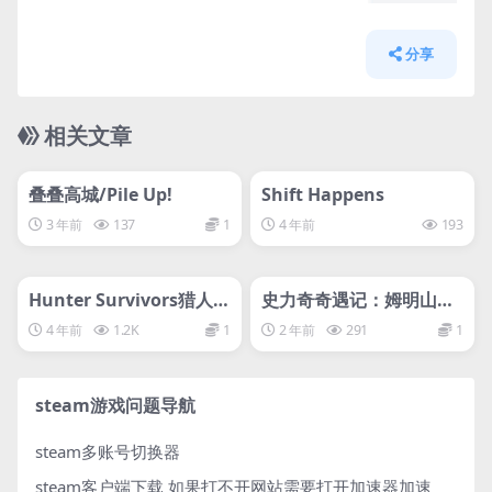
分享
相关文章
管理发布
HOT
管理发布
HOT
svip专属
svip专属
叠叠高城/Pile Up!
Shift Happens
3 年前
137
1
4 年前
193
管理发布
HOT
管理发布
HOT
svip专属
svip专属
Hunter Survivors猎人的
史力奇奇遇记：姆明山谷
幸存者
之歌
4 年前
1.2K
1
2 年前
291
1
steam游戏问题导航
steam多账号切换器
steam客户端下载
如果打不开网站需要打开加速器加速