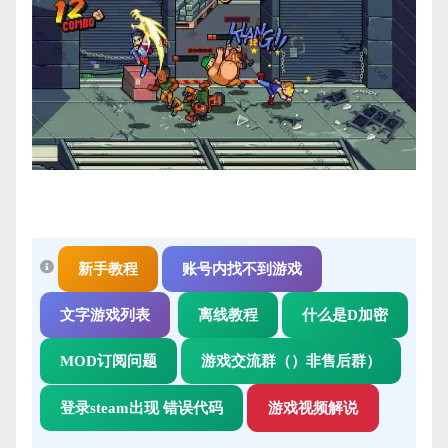
新手教程
账号内找不到游戏
文字游戏列表
离线教程
什么是D加密
MOD订阅问题
游戏交流群（）非售后群）
登录steam出现 错误代码
游戏视频解说