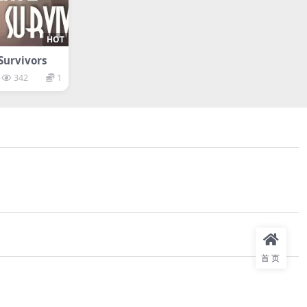
HOT
urvivors
342
1
首页