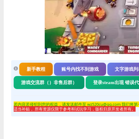
新手教程
账号内找不到游戏
文字游戏列
游戏交流群（）非售后群）
登录steam出现 错误
若内容若侵
犯到您的权益，请发送邮件至 wz520cu@qq.com 我们将
适当补贴， 所有资源仅限于参考和试玩学习，版权归原开发者所有。