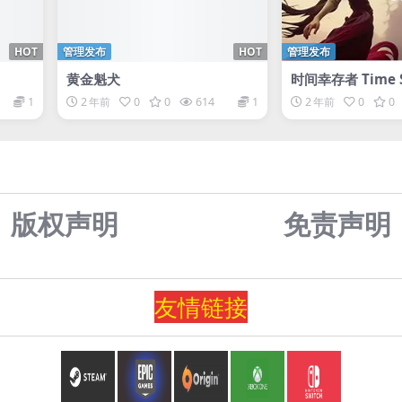
HOT
管理发布
HOT
管理发布
黄金魁犬
时间幸存者 Time S
1
2 年前
0
0
614
1
2 年前
0
0
版权声明
免责声
明
友情
链
接