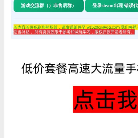
游戏交流群（）非售后群）
登录steam出现 错误
若内容若侵
犯到您的权益，请发送邮件至 wz520cu@qq.com 我们将
适当补贴， 所有资源仅限于参考和试玩学习，版权归原开发者所有。