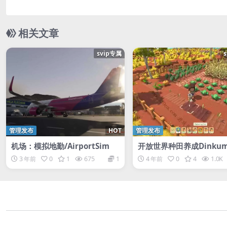
相关文章
svip专属
管理发布
HOT
管理发布
机场：模拟地勤/AirportSim
开放世界种田养成Dinku
3 年前
0
1
675
1
4 年前
0
4
1.0K