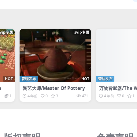
svip专属
svip专属
HOT
管理发布
HOT
管理发布
m
陶艺大师/Master Of Pottery
万物皆武器/The Wor
Weapon
1
4 年前
0
3
471
4 年前
0
1