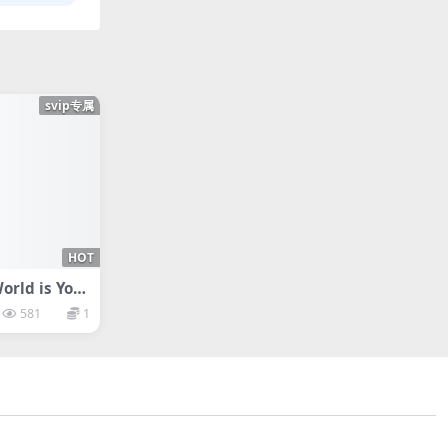
svip专属
HOT
ld is Your
581
1