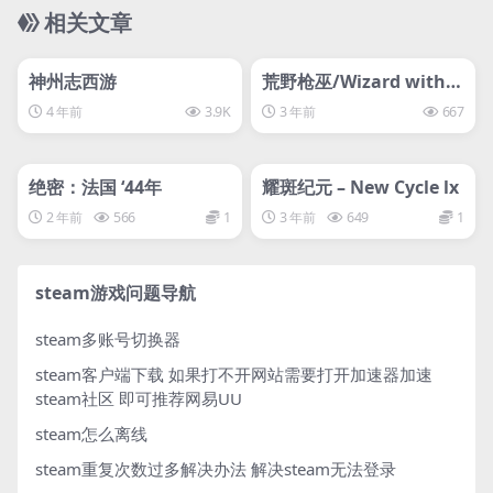
相关文章
管理发布
HOT
管理发布
HOT
svip专属
svip专属
神州志西游
荒野枪巫/Wizard with a
Gun
4 年前
3.9K
3 年前
667
管理发布
HOT
管理发布
HOT
svip专属
svip专属
绝密：法国 ‘44年
耀斑纪元 – New Cycle lx
2 年前
566
1
3 年前
649
1
steam游戏问题导航
steam多账号切换器
steam客户端下载
如果打不开网站需要打开加速器加速
steam社区 即可推荐网易UU
steam怎么离线
steam重复次数过多解决办法
解决steam无法登录