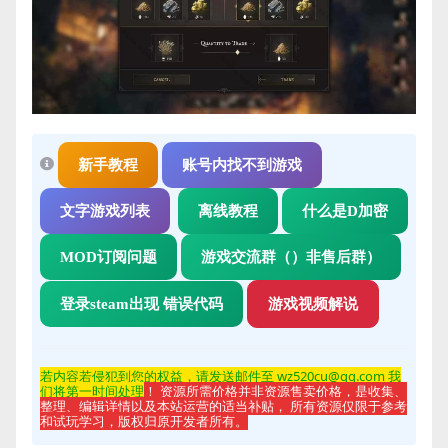
新手教程
账号内找不到游戏
文字游戏列表
离线教程
什么是D加密
MOD订阅问题
游戏交流群（）非售后群）
登录steam出现 错误代码
游戏视频解说
若内容若侵
犯到您的权益，请发送邮件至 wz520cu@qq.com 我
们将第一时间处理
！ 资源所需价格并非资源售卖价格，是收集、
整理、编辑详情以及本站运营的适当补贴， 所有资源仅限于参考
和试玩学习，版权归原开发者所有。