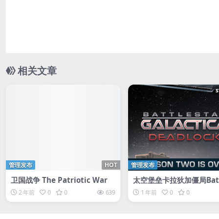
相关文章
管理发布
HOT
管理发布
卫国战争 The Patriotic War
太空堡垒卡拉狄加僵局Batt
ar Galactica Deadlock
2 年前
0
0
639
1 年前
0
0