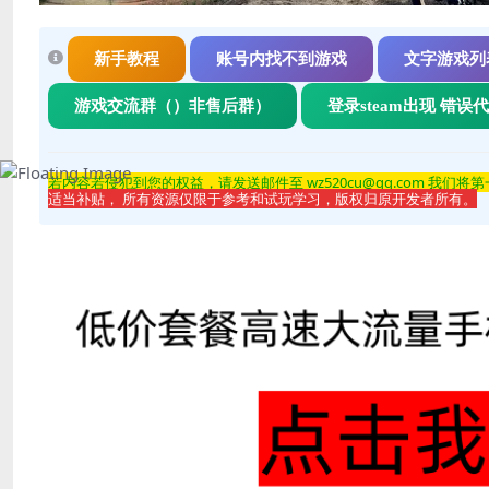
新手教程
账号内找不到游戏
文字游戏列
游戏交流群（）非售后群）
登录steam出现 错误
若内容若侵
犯到您的权益，请发送邮件至 wz520cu@qq.com 我们将
适当补贴， 所有资源仅限于参考和试玩学习，版权归原开发者所有。