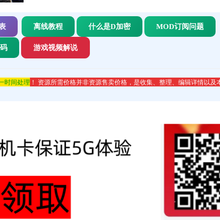
表
离线教程
什么是D加密
MOD订阅问题
代码
游戏视频解说
第一时间处理
！ 资源所需价格并非资源售卖价格，是收集、整理、编辑详情以及