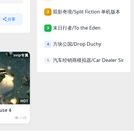
双影奇境/Split Fiction 单机版本
2
分享
末日行者/To the Eden
3
方块公国/Drop Duchy
4
svip专属
汽车经销商模拟器/Car Dealer Simula
5
HOT
se 4
1.2K