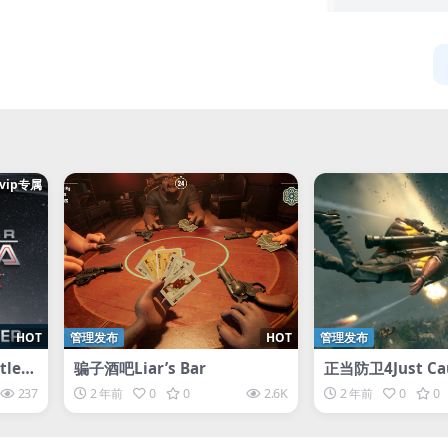
svip专属
HOT
管理发布
HOT
管理发布
lest
骗子酒吧Liar’s Bar
正当防卫4Just Cau
237
2 年前
0
0
2.6K
2 年前
0
0