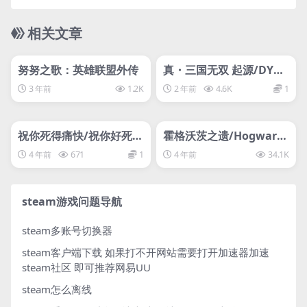
相关文章
管理发布
HOT
管理发布
HOT
svip专属
入库游戏
努努之歌：英雄联盟外传
真・三国无双 起源/DYN
ASTY WARRIORS: ORIG
3 年前
1.2K
2 年前
4.6K
1
INS
管理发布
HOT
管理发布
HOT
svip专属
svip专属
祝你死得痛快/祝你好死/
霍格沃茨之遗/Hogwarts
Have a Nice Death
Legacy—D加密
4 年前
671
1
4 年前
34.1K
steam游戏问题导航
steam多账号切换器
steam客户端下载
如果打不开网站需要打开加速器加速
steam社区 即可推荐网易UU
steam怎么离线