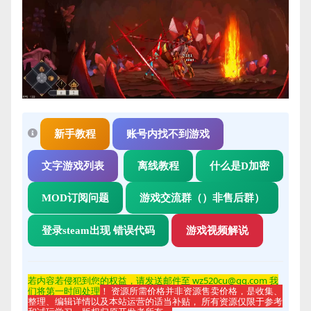
新手教程
账号内找不到游戏
文字游戏列表
离线教程
什么是D加密
MOD订阅问题
游戏交流群（）非售后群）
登录steam出现 错误代码
游戏视频解说
若内容若侵
犯到您的权益，请发送邮件至 wz520cu@qq.com 我
们将第一时间处理
！ 资源所需价格并非资源售卖价格，是收集、
整理、编辑详情以及本站运营的适当补贴， 所有资源仅限于参考