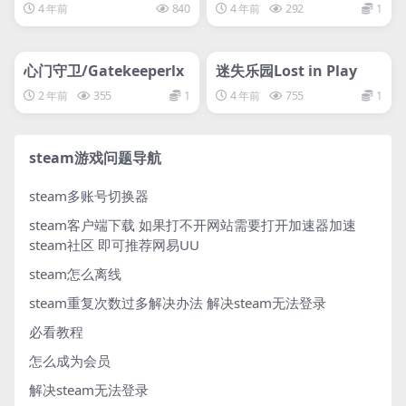
nauts 2
Syberia: The World Bef
4 年前
840
4 年前
292
1
ore
管理发布
HOT
管理发布
HOT
svip专属
svip专属
心门守卫/Gatekeeperlx
迷失乐园Lost in Play
2 年前
355
1
4 年前
755
1
steam游戏问题导航
steam多账号切换器
steam客户端下载
如果打不开网站需要打开加速器加速
steam社区 即可推荐网易UU
steam怎么离线
steam重复次数过多解决办法
解决steam无法登录
必看教程
怎么成为会员
解决steam无法登录