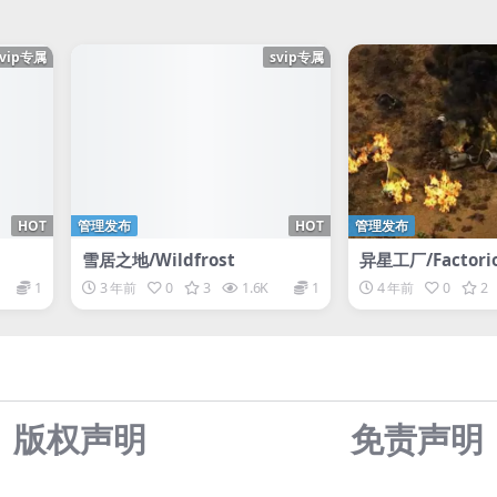
svip专属
svip专属
HOT
管理发布
HOT
管理发布
雪居之地/Wildfrost
异星工厂/Factori
1
3 年前
0
3
1.6K
1
4 年前
0
2
版权声明
免责声
明