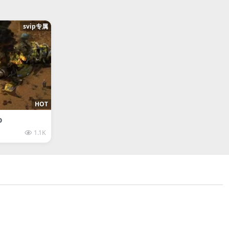
svip专属
HOT
o
1.1K