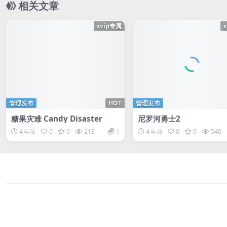
相关文章
svip专属
管理发布
HOT
管理发布
糖果灾难 Candy Disaster
尼罗河勇士2
4 年前
0
0
213
1
4 年前
0
0
540