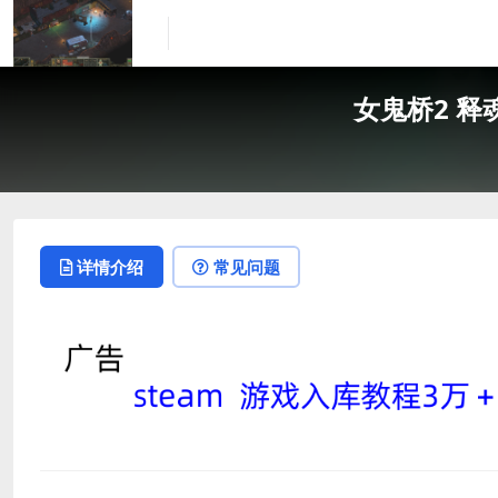
女鬼桥2 释魂路/
详情介绍
常见问题