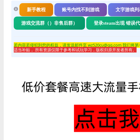
新手教程
账号内找不到游戏
文字游戏列
游戏交流群（）非售后群）
登录steam出现 错误
若内容若侵
犯到您的权益，请发送邮件至 wz520cu@qq.com 我们将
适当补贴， 所有资源仅限于参考和试玩学习，版权归原开发者所有。