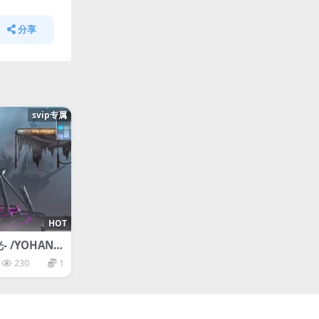
分享
svip专属
HOT
 /YOHANE
-BLAZE in t
230
1
离线