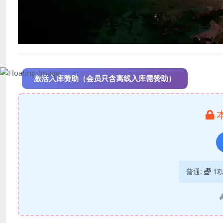
激活入库赞助（会员只含离线入库需赞助）
普通:
1