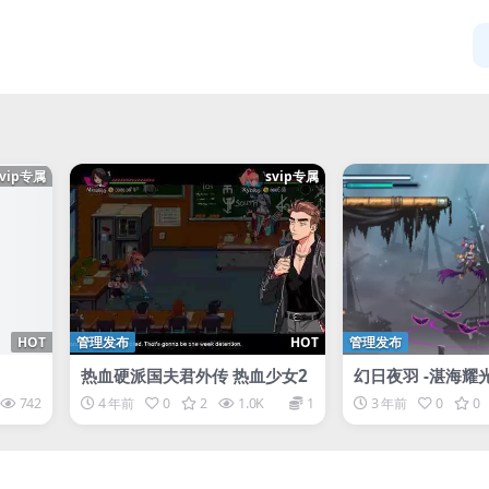
svip专属
svip专属
HOT
管理发布
HOT
管理发布
热血硬派国夫君外传 热血少女2
幻日夜羽 -湛海耀光-
THE PARHELION 
742
4 年前
0
2
1.0K
1
3 年前
0
0
he DEEPBLUE-