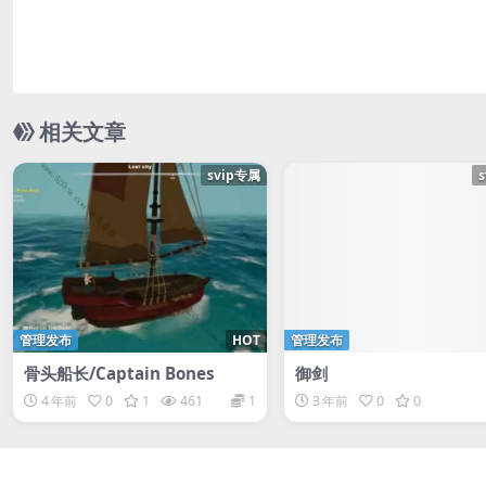
相关文章
svip专属
管理发布
HOT
管理发布
骨头船长/Captain Bones
御剑
4 年前
0
1
461
1
3 年前
0
0