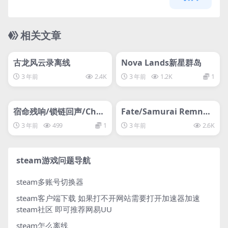
相关文章
管理发布
HOT
管理发布
HOT
svip专属
svip专属
古龙风云录离线
Nova Lands新星群岛
3 年前
2.4K
3 年前
1.2K
1
管理发布
HOT
管理发布
HOT
svip专属
svip专属
宿命残响/锁链回声/Chai
Fate/Samurai Remnan
ned Echoes
t/圣杯战争盈月之仪豪华
3 年前
499
1
3 年前
2.6K
版-问就是没有
steam游戏问题导航
steam多账号切换器
steam客户端下载
如果打不开网站需要打开加速器加速
steam社区 即可推荐网易UU
steam怎么离线