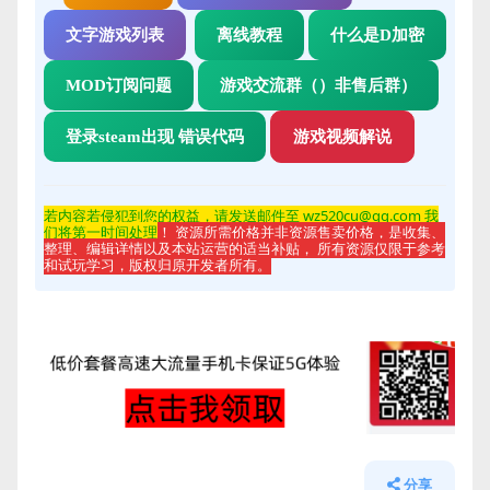
文字游戏列表
离线教程
什么是D加密
MOD订阅问题
游戏交流群（）非售后群）
登录steam出现 错误代码
游戏视频解说
若内容若侵
犯到您的权益，请发送邮件至 wz520cu@qq.com 我
们将第一时间处理
！ 资源所需价格并非资源售卖价格，是收集、
整理、编辑详情以及本站运营的适当补贴， 所有资源仅限于参考
和试玩学习，版权归原开发者所有。
分享