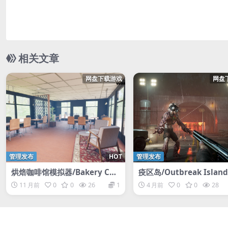
相关文章
网盘下载游戏
网盘
管理发布
HOT
管理发布
烘焙咖啡馆模拟器/Bakery Caf
疫区岛/Outbreak Island
e Simulator
11 月前
0
0
26
1
4 月前
0
0
28