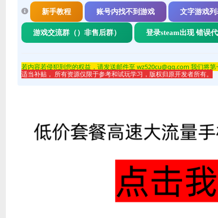
新手教程
账号内找不到游戏
文字游戏列
游戏交流群（）非售后群）
登录steam出现 错误
若内容若侵
犯到您的权益，请发送邮件至 wz520cu@qq.com 我们将
适当补贴， 所有资源仅限于参考和试玩学习，版权归原开发者所有。