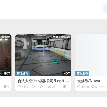
下载游戏
网盘下载游戏
HOT
管理发布
HOT
管理发布
合法太空企业模拟公司/Legiti
女娲号/Nuwa
mate Space Corp Simulator
1
6 月前
0
0
21
1
3 年前
0
0
LLC