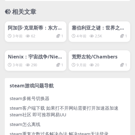
相关文章
管理发布
HOT
管理发布
HOT
网盘下载游戏
网盘下载游戏
阿加莎·克里斯蒂：东方快
塞伯利亚之谜：世界之前/
车谋杀案/Agatha Christ
Syberia: The World Bef
3 年前
62
1
4 年前
2.5K
1
ie – Murder on the Orie
ore
管理发布
nt Express
HOT
管理发布
HOT
网盘下载游戏
网盘下载游戏
Nienix：宇宙战争/Nieni
荒野左轮/Chambers
x: Cosmic Warfare
3 年前
290
1
9 月前
20
1
steam游戏问题导航
steam多账号切换器
steam客户端下载
如果打不开网站需要打开加速器加速
steam社区 即可推荐网易UU
steam怎么离线
steam重复次数过多解决办法
解决steam无法登录