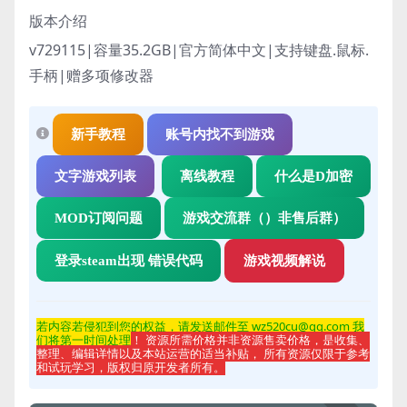
版本介绍
v729115
|
容量35.2GB|官方简体中文|支持键盘.鼠标.
手柄|赠多项修改器
新手教程
账号内找不到游戏
文字游戏列表
离线教程
什么是D加密
MOD订阅问题
游戏交流群（）非售后群）
登录steam出现 错误代码
游戏视频解说
若内容若侵
犯到您的权益，请发送邮件至 wz520cu@qq.com 我
们将第一时间处理
！ 资源所需价格并非资源售卖价格，是收集、
整理、编辑详情以及本站运营的适当补贴， 所有资源仅限于参考
和试玩学习，版权归原开发者所有。