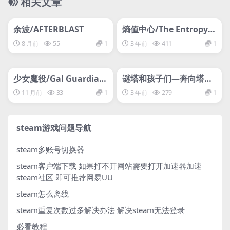
相关文章
管理发布
HOT
管理发布
HOT
网盘下载游戏
网盘下载游戏
余波/AFTERBLAST
熵值中心/The Entropy C
entre
8 月前
55
1
3 年前
411
1
管理发布
HOT
管理发布
HOT
网盘下载游戏
网盘下载游戏
少女魔役/Gal Guardian
谜塔和孩子们—奔向塔底
s: Servants of the Dark
—/Arcana of Paradise
11 月前
33
1
3 年前
279
1
—The Tower—
steam游戏问题导航
steam多账号切换器
steam客户端下载
如果打不开网站需要打开加速器加速
steam社区 即可推荐网易UU
steam怎么离线
steam重复次数过多解决办法
解决steam无法登录
必看教程