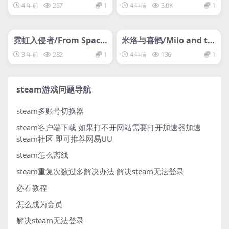
nding
斯：杀出地狱/Hades
4 年前
267
1
4 年前
3.0K
1
管理发布
HOT
管理发布
HOT
svip专属
svip专属
霓虹入侵者/From Space-
米洛与喜鹊/Milo and th
离线
e Magpies
3 年前
282
1
4 年前
136
1
steam游戏问题导航
steam多账号切换器
steam客户端下载
如果打不开网站需要打开加速器加速
steam社区 即可推荐网易UU
steam怎么离线
steam重复次数过多解决办法
解决steam无法登录
必看教程
怎么成为会员
解决steam无法登录