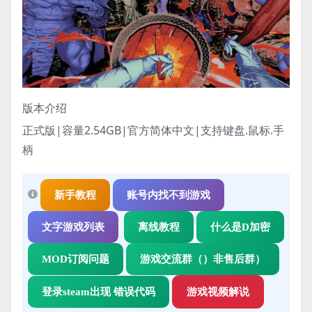
版本介绍
正式版|容量2.54GB|官方简体中文|支持键盘.鼠标.手
柄
新手教程
账号内找不到游戏
文字游戏列表
离线教程
什么是D加密
MOD订阅问题
游戏交流群（）非售后群）
登录steam出现 错误代码
游戏视频解说