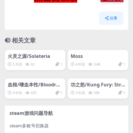
分享
相关文章
管理发布
HOT
管理发布
HOT
网盘下载游戏
网盘下载游戏
火灵之源/Solateria
Moss
5 月前
32
1
4 年前
3.4K
1
管理发布
HOT
管理发布
HOT
网盘下载游戏
网盘下载游戏
血根/嗜血本性/Bloodroo
功之怒/Kung Fury: Stre
ts
et Rage
4 年前
425
1
3 年前
399
1
steam游戏问题导航
steam多账号切换器