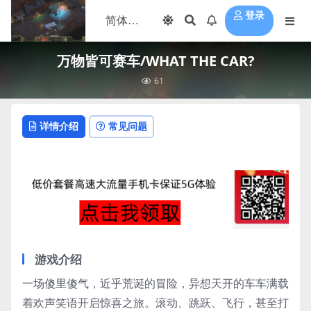
登录
万物皆可赛车/WHAT THE CAR?
61
详情介绍
常见问题
游戏介绍
一场傻里傻气，近乎荒诞的冒险，异想天开的车车满载
着欢声笑语开启惊喜之旅。滚动、跳跃、飞行，甚至打