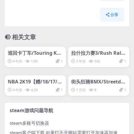
分享
相关文章
管理发布
HOT
管理发布
HOT
网盘下载游戏
网盘下载游戏
巡回卡丁车/Touring Kar
拉什拉力赛3/Rush Rally
ts
3
4 年前
1.9K
1
3 年前
542
1
管理发布
HOT
管理发布
HOT
网盘下载游戏
网盘下载游戏
NBA 2K19【赠/18/17/1
街头狂骑BMX/Streetdo
6/15/14/13】
g BMX
4 年前
4.2K
1
7 月前
8
1
steam游戏问题导航
steam多账号切换器
steam客户端下载
如果打不开网站需要打开加速器加速