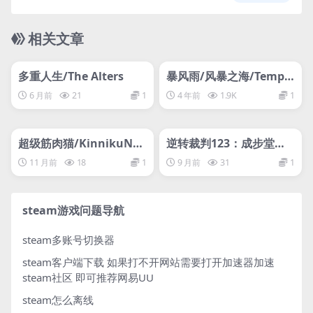
相关文章
管理发布
HOT
管理发布
HOT
网盘下载游戏
网盘下载游戏
多重人生/The Alters
暴风雨/风暴之海/Tempe
st
6 月前
21
1
4 年前
1.9K
1
管理发布
HOT
管理发布
HOT
网盘下载游戏
网盘下载游戏
超级筋肉猫/KinnikuNek
逆转裁判123：成步堂精
o: SUPER MUSCLE CAT
选集/Phoenix Wright: A
11 月前
18
1
9 月前
31
1
ce Attorney Trilogy
steam游戏问题导航
steam多账号切换器
steam客户端下载
如果打不开网站需要打开加速器加速
steam社区 即可推荐网易UU
steam怎么离线