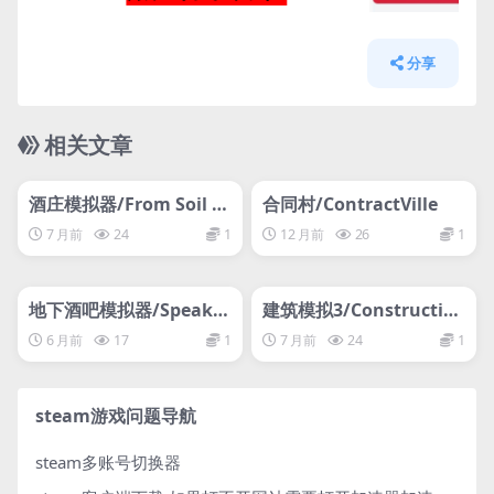
分享
相关文章
管理发布
HOT
管理发布
HOT
网盘下载游戏
网盘下载游戏
酒庄模拟器/From Soil to
合同村/ContractVille
Bottle
7 月前
24
1
12 月前
26
1
管理发布
HOT
管理发布
HOT
网盘下载游戏
网盘下载游戏
地下酒吧模拟器/Speake
建筑模拟3/Constructio
asy Simulator
n Simulator 3 – Pocket
6 月前
17
1
7 月前
24
1
Edition
steam游戏问题导航
steam多账号切换器