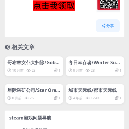
分享
相关文章
管理发布
HOT
管理发布
HOT
网盘下载游戏
网盘下载游戏
哥布林女仆大扫除/Gobli
冬日幸存者/Winter Surv
n Cleanup
ival
10 月前
23
1
9 月前
28
1
管理发布
HOT
管理发布
HOT
网盘下载游戏
网盘下载游戏
星际采矿公司/Star Ores
城市天际线/都市天际线
Inc.
8 月前
26
1
4 年前
12.4K
1
steam游戏问题导航