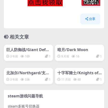
分享
相关文章
管理发布
HOT
管理发布
HOT
网盘下载游戏
网盘下载游戏
巨人防御战/Giant Defen
暗月/Dark Moon
se
3 年前
169
1
9 月前
16
1
管理发布
HOT
管理发布
HOT
支持网络联机
网盘下载游戏
北加尔/Northgard/支持
十字军骑士/Knights of t
网络联机
he Crusades
3 年前
336
1
11 月前
60
1
steam游戏问题导航
steam多账号切换器