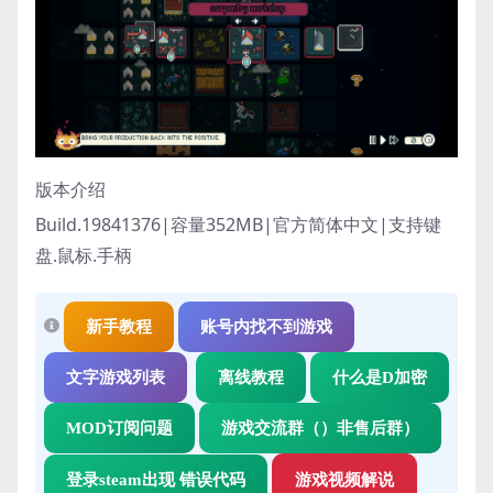
版本介绍
Build.19841376|容量352MB|官方简体中文|支持键
盘.鼠标.手柄
新手教程
账号内找不到游戏
文字游戏列表
离线教程
什么是D加密
MOD订阅问题
游戏交流群（）非售后群）
登录steam出现 错误代码
游戏视频解说