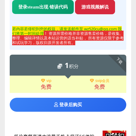
登录steam出现 错误代码
游戏视频解说
若内容若侵
犯到您的权益，请发送邮件至 wz520cu@qq.com 我
们将第一时间处理
！ 资源所需价格并非资源售卖价格，是收集、
整理、编辑详情以及本站运营的适当补贴， 所有资源仅限于参考
和试玩学习，版权归原开发者所有。
下载
1
积分
vip
svip会员
免费
免费
登录后购买