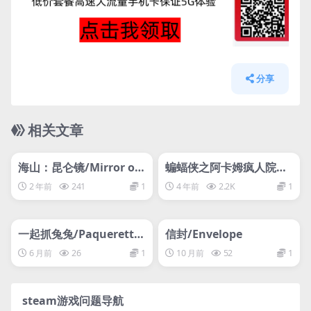
分享
相关文章
管理发布
HOT
管理发布
HOT
网盘下载游戏
网盘下载游戏
海山：昆仑镜/Mirror of
蝙蝠侠之阿卡姆疯人院年
Heavenwp
度版
2 年前
241
1
4 年前
2.2K
1
管理发布
HOT
管理发布
HOT
网盘下载游戏
网盘下载游戏
一起抓兔兔/Paquerette
信封/Envelope
Down the Bunburrows
6 月前
26
1
10 月前
52
1
steam游戏问题导航