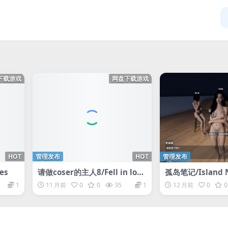
下载游戏
网盘下载游戏
HOT
管理发布
HOT
管理发布
es
请做coser的主人8/Fell in love
孤岛笔记/Island 
with coser 8
1
11 月前
0
0
35
1
12 月前
0
0