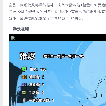
这是一款现代风格异能格斗，肉鸽卡牌构筑+轻量RPG元
们,已经融入现代人的日常生活,他们中有自己的门派组织
战斗，最终揭露笼罩整个世界的‘影子’的阴谋。
游戏视频