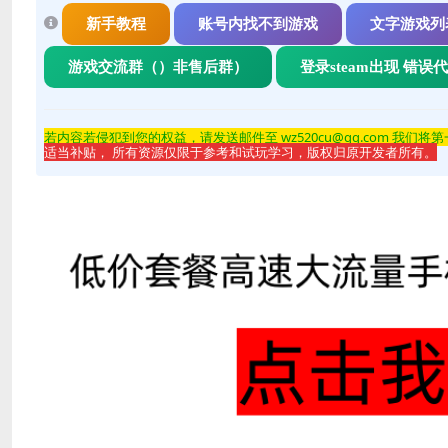
新手教程
账号内找不到游戏
文字游戏列
游戏交流群（）非售后群）
登录steam出现 错误
若内容若侵
犯到您的权益，请发送邮件至 wz520cu@qq.com 我们将
适当补贴， 所有资源仅限于参考和试玩学习，版权归原开发者所有。