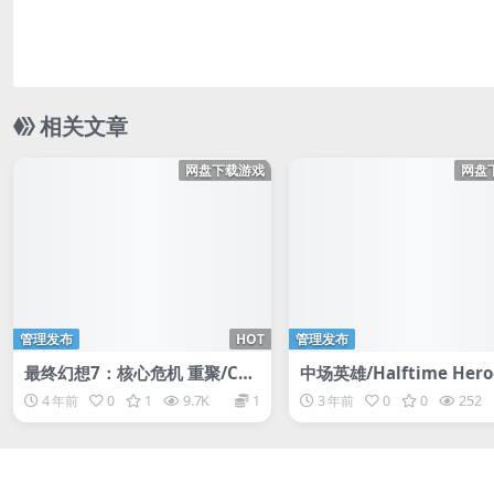
相关文章
网盘下载游戏
网盘
管理发布
HOT
管理发布
最终幻想7：核心危机 重聚/CRI
中场英雄/Halftime Hero
SIS CORE –FINAL FANTASY VI
4 年前
0
1
9.7K
1
3 年前
0
0
252
I– REUNION