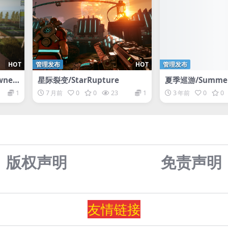
HOT
管理发布
HOT
管理发布
ner
星际裂变/StarRupture
夏季巡游/Summer T
e
1
7 月前
0
0
23
1
3 年前
0
0
版权声明
免责声
明
友情
链
接