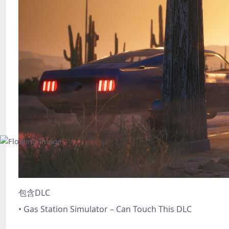
包含DLC
• Gas Station Simulator – Can Touch This DLC