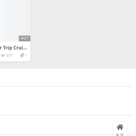
HOT
rip Cruis
375
1
首页