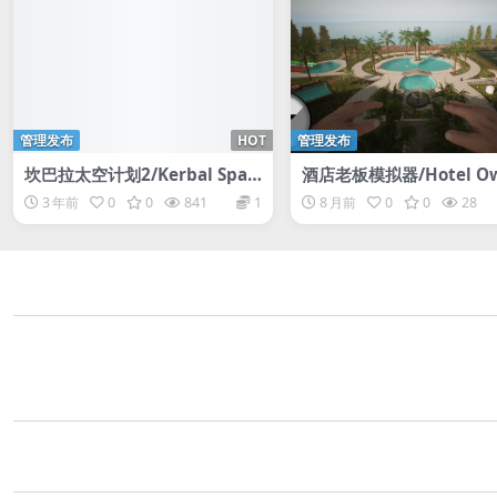
管理发布
HOT
管理发布
坎巴拉太空计划2/Kerbal Spac
酒店老板模拟器/Hotel Ow
e Program 2
Simulator
3 年前
0
0
841
1
8 月前
0
0
28