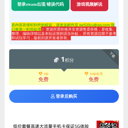
登录steam出现 错误代码
游戏视频解说
若内容若侵
犯到您的权益，请发送邮件至 wz520cu@qq.com 我
们将第一时间处理
！ 资源所需价格并非资源售卖价格，是收集、
整理、编辑详情以及本站运营的适当补贴， 所有资源仅限于参考
和试玩学习，版权归原开发者所有。
下载
1
积分
vip
svip会员
免费
免费
登录后购买