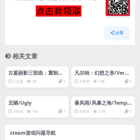
分享
相关文章
管理发布
HOT
管理发布
HOT
网盘下载游戏
网盘下载游戏
古墓丽影三部曲：重制版/
凡尔纳：幻想之形/Vern
Tomb Raider I-III Rema
e: The Shape of Fantas
5 月前
28
1
3 年前
146
1
stered Starring Lara Cr
y
管理发布
oft
HOT
管理发布
HOT
网盘下载游戏
网盘下载游戏
丑陋/Ugly
暴风雨/风暴之海/Tempe
st
3 年前
101
1
4 年前
1.9K
1
steam游戏问题导航