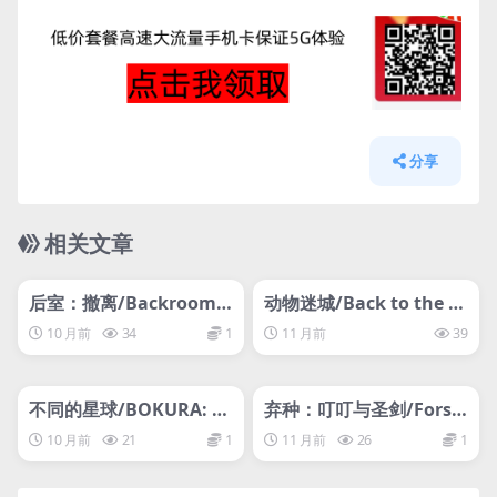
分享
相关文章
管理发布
HOT
管理发布
HOT
后室：撤离/Backrooms:
动物迷城/Back to the D
Extractions
awn
10 月前
34
1
11 月前
39
管理发布
HOT
管理发布
HOT
不同的星球/BOKURA: pl
弃种：叮叮与圣剑/Forsa
anet/支持网络联机
ker:DingDing&Blade
10 月前
21
1
11 月前
26
1