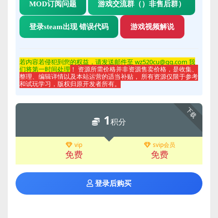
MOD订阅问题
游戏交流群（）非售后群）
登录steam出现 错误代码
游戏视频解说
若内容若侵
犯到您的权益，请发送邮件至 wz520cu@qq.com 我
们将第一时间处理
！ 资源所需价格并非资源售卖价格，是收集、
整理、编辑详情以及本站运营的适当补贴， 所有资源仅限于参考
和试玩学习，版权归原开发者所有。
下载
1
积分
vip
svip会员
免费
免费
登录后购买