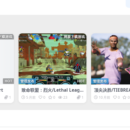
下载游戏
网盘下载游戏
HOT
管理发布
HOT
管理发布
rt
致命联盟：烈火/Lethal Leagu
顶尖决胜/TIEBREAK+
e Blaze
Game of the AT
1
5 月前
0
0
23
1
10 月前
0
0