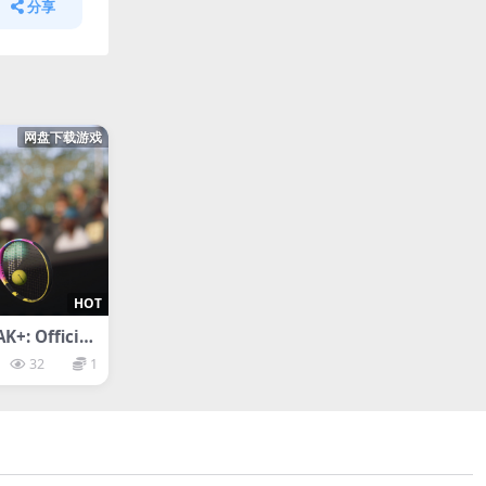
分享
网盘下载游戏
HOT
: Official
P and WTA
32
1