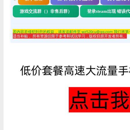
游戏交流群（）非售后群）
登录steam出现 错误
若内容若侵
犯到您的权益，请发送邮件至 wz520cu@qq.com 我们将
适当补贴， 所有资源仅限于参考和试玩学习，版权归原开发者所有。