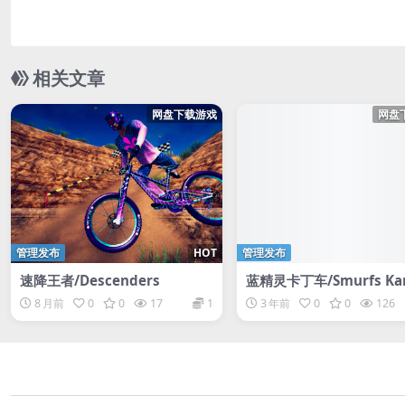
相关文章
网盘下载游戏
网盘
管理发布
HOT
管理发布
速降王者/Descenders
蓝精灵卡丁车/Smurfs Ka
8 月前
0
0
17
1
3 年前
0
0
126