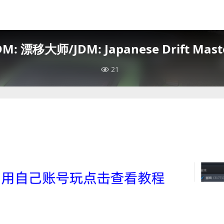
DM: 漂移大师/JDM: Japanese Drift Mast
21