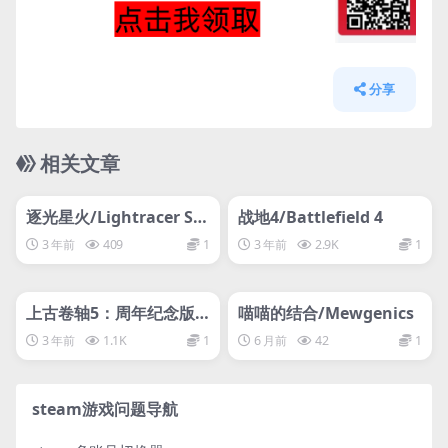
分享
相关文章
管理发布
HOT
管理发布
HOT
网盘下载游戏
网盘下载游戏
逐光星火/Lightracer Sp
战地4/Battlefield 4
ark
3 年前
409
1
3 年前
2.9K
1
管理发布
HOT
管理发布
HOT
网盘下载游戏
网盘下载游戏
上古卷轴5：周年纪念版/
喵喵的结合/Mewgenics
上古卷轴5：天际10周年
3 年前
1.1K
1
6 月前
42
1
重制版/The Elder Scrolls
V: Skyrim Special Editi
on
steam游戏问题导航