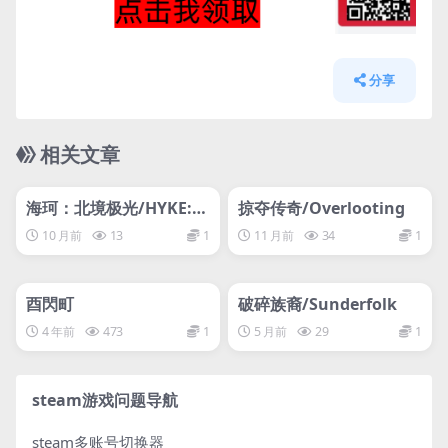
分享
相关文章
管理发布
HOT
管理发布
HOT
网盘下载游戏
网盘下载游戏
海珂：北境极光/HYKE:N
掠夺传奇/Overlooting
orthern Light(s)
10 月前
13
1
11 月前
34
1
管理发布
HOT
管理发布
HOT
网盘下载游戏
网盘下载游戏
酉閃町
破碎族裔/Sunderfolk
4 年前
473
1
5 月前
29
1
steam游戏问题导航
steam多账号切换器