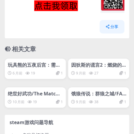
分享
相关文章
管理发布
HOT
管理发布
HOT
玩具熊的五夜后宫：需要
因狄斯的谎言2：燃烧的
帮助/Five Nights at Fre
火种/Indies’ Lies 2: Fire
6 月前
19
1
9 月前
27
1
ddy’s: Help Wanted
Seed
管理发布
HOT
管理发布
HOT
绝世好武功/The Matchl
饿狼传说：群狼之城/FAT
ess Kungfu
AL FURY: City of the W
10 月前
19
1
9 月前
38
1
olves/支持网络联机
steam游戏问题导航