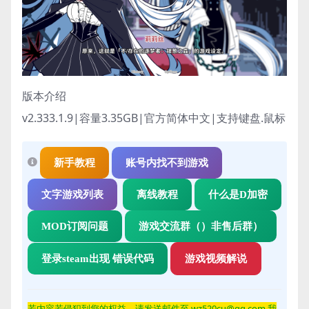
版本介绍
v2.333.1.9|容量3.35GB|官方简体中文|支持键盘.鼠标
新手教程
账号内找不到游戏
文字游戏列表
离线教程
什么是D加密
MOD订阅问题
游戏交流群（）非售后群）
登录steam出现 错误代码
游戏视频解说
若内容若侵
犯到您的权益，请发送邮件至 wz520cu@qq.com 我