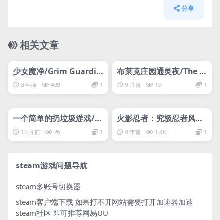
分享
相关文章
管理发布
HOT
管理发布
HOT
网盘下载游戏
网盘下载游戏
少女魔净/Grim Guardia
布莱克庄园通灵夜/The S
ns: Demon Purge
eance of Blake Manor
3 年前
409
1
9 月前
19
1
管理发布
HOT
管理发布
HOT
网盘下载游戏
网盘下载游戏
一个简单的扔垃圾游戏/A
火影忍者：究极忍者风暴
Simple Garbage Sortin
2经典传承遗产版/单机.同
10 月前
26
1
4 年前
1.4K
1
g Game
屏多人
steam游戏问题导航
steam多账号切换器
steam客户端下载
如果打不开网站需要打开加速器加速
steam社区 即可推荐网易UU