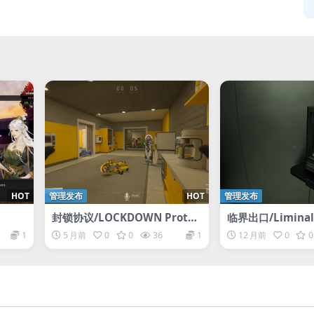
HOT
管理发布
HOT
管理发布
封锁协议/LOCKDOWN Protoc
临界出口/Liminal 
ol/支持网络联机
1
5 月前
0
0
36
1
12 月前
0
0