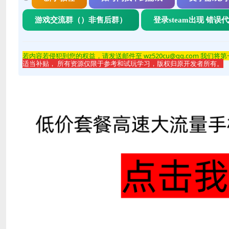
游戏交流群（）非售后群）
登录steam出现 错误
若内容若侵
犯到您的权益，请发送邮件至 wz520cu@qq.com 我们将
适当补贴， 所有资源仅限于参考和试玩学习，版权归原开发者所有。