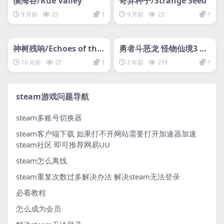
懊悔谷/Rue Valley
奇异种子/Strange Seed
9 月前
25
1
9 月前
22
1
管理发布
HOT
管理发布
HOT
网盘下载游戏
网盘下载游戏
神树残响/Echoes of the
勇者斗恶龙 怪物仙境3 魔
Divine Tree
族王子与精灵的旅程/DR
10 月前
27
1
2 年前
219
1
AGON QUEST MONSTE
RS: The Dark Prince wp
steam游戏问题导航
steam多账号切换器
steam客户端下载
如果打不开网站需要打开加速器加速
steam社区 即可推荐网易UU
steam怎么离线
steam重复次数过多解决办法
解决steam无法登录
必看教程
怎么成为会员