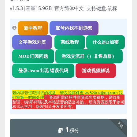
v1.5.3|容量15.9GB|官方简体中文|支持键盘.鼠标
新手教程
账号内找不到游戏
文字游戏列表
离线教程
什么是D加密
MOD订阅问题
游戏交流群（）非售后群）
登录steam出现 错误代码
游戏视频解说
若内容若侵
犯到您的权益，请发送邮件至 wz520cu@qq.com 我
们将第一时间处理
！ 资源所需价格并非资源售卖价格，是收集、
整理、编辑详情以及本站运营的适当补贴， 所有资源仅限于参考
和试玩学习，版权归原开发者所有。
下载
1
积分