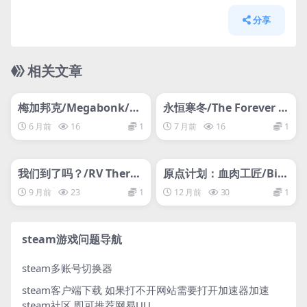
分享
相关文章
管理发布
HOT
管理发布
HOT
梅加邦克/Megabonk/支
永恒寒冬/The Forever W
持网络联机
inter/支持网络联机
6 月前
16
1
7 月前
16
1
管理发布
HOT
管理发布
HOT
我们到了吗？/RV There
原点计划：血肉工匠/Bio
Yet?/支持网络联机
weaver
9 月前
23
1
12 月前
30
1
steam游戏问题导航
steam多账号切换器
steam客户端下载
如果打不开网站需要打开加速器加速
steam社区 即可推荐网易UU