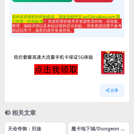
若内容若侵
犯到您的权益，请发送邮件至 wz520cu@qq.com 我
们将第一时间处理
！ 资源所需价格并非资源售卖价格，是收集、
整理、编辑详情以及本站运营的适当补贴， 所有资源仅限于参考
和试玩学习，版权归原开发者所有。
分享
相关文章
管理发布
HOT
管理发布
HOT
svip专属
svip专属
天命奇御：归途
魔卡地下城/Dungeon Dr