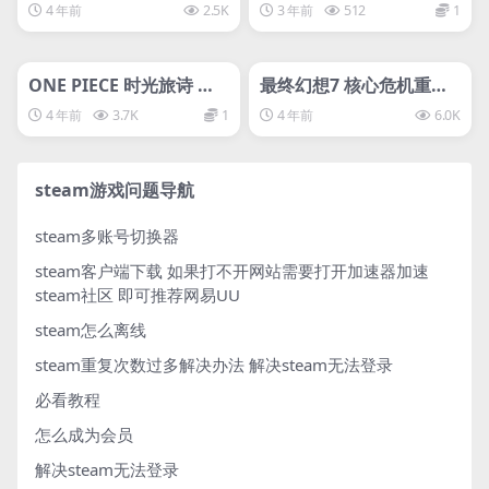
afters
4 年前
2.5K
3 年前
512
1
管理发布
HOT
管理发布
HOT
svip专属
svip专属
ONE PIECE 时光旅诗 、
最终幻想7 核心危机重聚C
海贼王
RISIS CORE –FINAL FA
4 年前
3.7K
1
4 年前
6.0K
NTASY VII– REUNION
steam游戏问题导航
steam多账号切换器
steam客户端下载
如果打不开网站需要打开加速器加速
steam社区 即可推荐网易UU
steam怎么离线
steam重复次数过多解决办法
解决steam无法登录
必看教程
怎么成为会员
解决steam无法登录