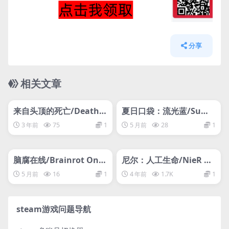
分享
相关文章
管理发布
HOT
管理发布
HOT
网盘下载游戏
网盘下载游戏
来自头顶的死亡/Death F
夏日口袋：流光蓝/Sum
rom Above
mer Pockets REFLECTI
3 年前
75
1
5 月前
28
1
ON BLUE
管理发布
HOT
管理发布
HOT
网盘下载游戏
网盘下载游戏
脑腐在线/Brainrot Onli
尼尔：人工生命/NieR Re
ne
plicant™ ver.1.2247448
5 月前
16
1
4 年前
1.7K
1
7139…
steam游戏问题导航